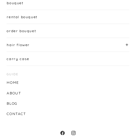
bouquet
rental bouquet
order bouquet
hair flower
carry case
GUIDE
HOME
ABOUT
BLOG
CONTACT