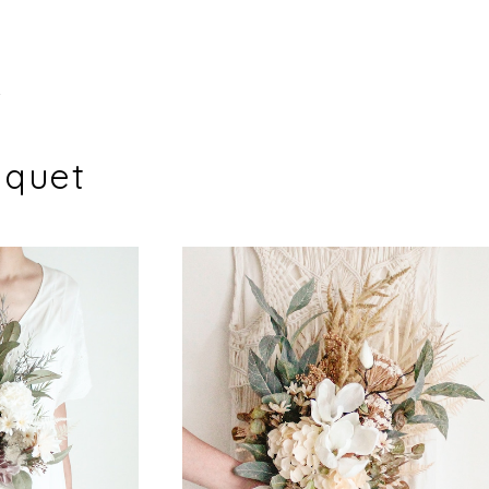
t
uquet