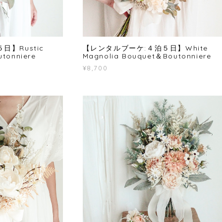
】Rustic
【レンタルブーケ:４泊５日】White
tonniere
Magnolia Bouquet＆Boutonniere
¥8,700