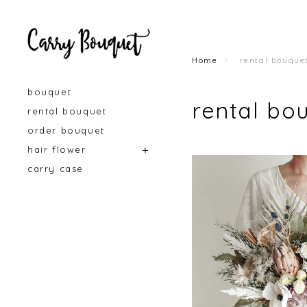
Home
rental bouque
bouquet
rental bo
rental bouquet
order bouquet
hair flower
carry case