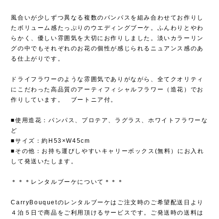
風合いが少しずつ異なる複数のパンパスを組み合わせてお作りし
たボリューム感たっぷりのウエディングブーケ。ふんわりとやわ
らかく、優しい雰囲気を大切にお作りしました。淡いカラーリン
グの中でもそれぞれのお花の個性が感じられるニュアンス感のあ
る仕上がりです。
ドライフラワーのような雰囲気でありがながら、全てクオリティ
にこだわった高品質のアーティフィシャルフラワー（造花）でお
作りしています。 ブートニア付。
■使用造花：パンパス、プロテア、ラグラス、ホワイトフラワーな
ど
■サイズ：約H53×W45cm
■その他：お持ち運びしやすいキャリーボックス(無料）にお入れ
して発送いたします。
＊＊＊レンタルブーケについて＊＊＊
CarryBouquetのレンタルブーケはご注文時のご希望配送日より
４泊５日で商品をご利用頂けるサービスです。ご発送時の送料は