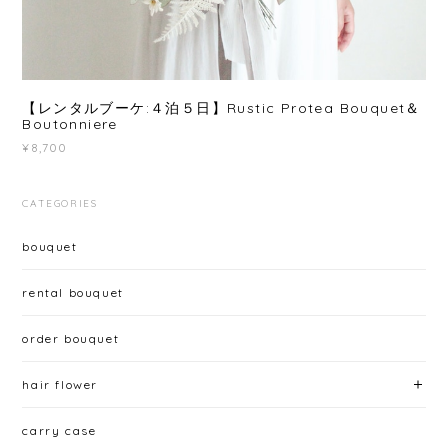
【レンタルブーケ:４泊５日】Rustic Protea Bouquet＆
Boutonniere
¥8,700
CATEGORIES
bouquet
rental bouquet
order bouquet
hair flower
carry case