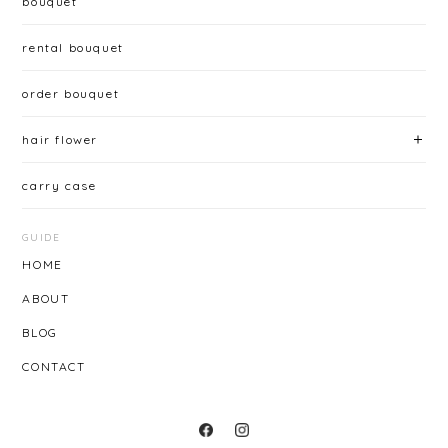
bouquet
rental bouquet
order bouquet
hair flower
carry case
GUIDE
HOME
ABOUT
BLOG
CONTACT