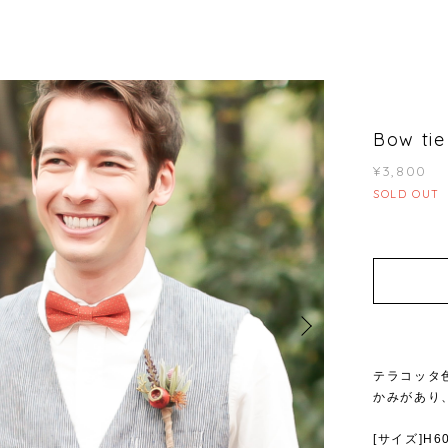
Bow tie
¥3,800
SOLD OUT
テラコッタ
かみがあり
[サイズ]H6