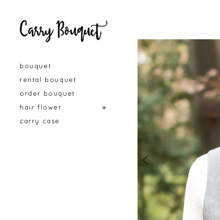
bouquet
rental bouquet
order bouquet
hair flower
carry case