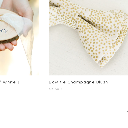
/ White ]
Bow tie Champagne Blush
¥5,600