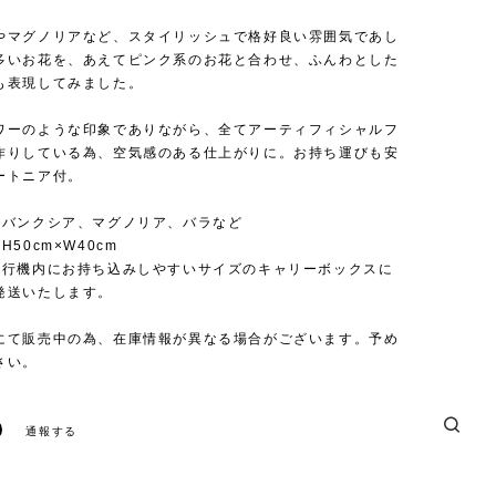
やマグノリアなど、スタイリッシュで格好良い雰囲気であし
多いお花を、あえてピンク系のお花と合わせ、ふんわとした
も表現してみました。
ワーのような印象でありながら、全てアーティフィシャルフ
作りしている為、空気感のある仕上がりに。お持ち運びも安
ートニア付。
：バンクシア、マグノリア、バラなど
50cm×W40cm
飛行機内にお持ち込みしやすいサイズのキャリーボックスに
発送いたします。
にて販売中の為、在庫情報が異なる場合がございます。予め
さい。
通報する