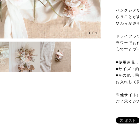
バンクシア
らうことが
やわらかさ
1
/
4
ドライフラ
ラワーでお
心です☆ブ
■使用造花
■サイズ：約H
■その他：
お入れして
※他サイト
ご了承くだ