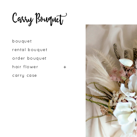
bouquet
rental bouquet
order bouquet
hair flower
carry case