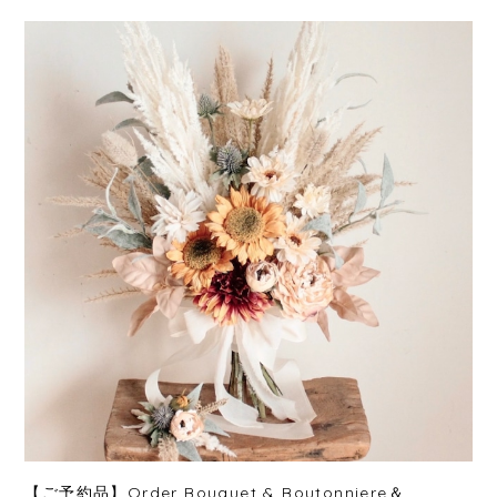
【ご予約品】Order Bouquet & Boutonniere＆