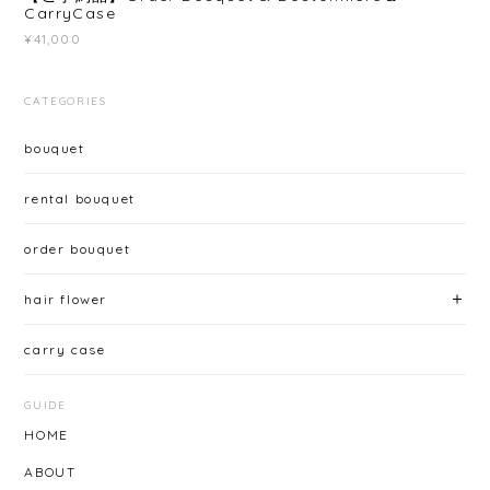
CarryCase
¥41,000
CATEGORIES
bouquet
rental bouquet
order bouquet
hair flower
carry case
GUIDE
HOME
ABOUT