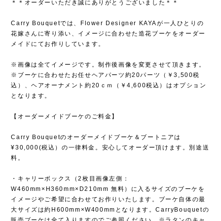
＊＊オーダーいただき誠にありがとうございました＊＊
Carry Bouquetでは、Flower Designer KAYAが一人ひとりの
花嫁さんに寄り添い、イメージに合わせた造花ブーケをオーダー
メイドにてお作りしています。
※画像は全てイメージです。制作後画像を変更させて頂きます。
※ブーケに合わせたお任せヘアパーツ約20パーツ（￥3,500税
込）、ヘアオーナメント約20ｃｍ（￥4,600税込）はオプション
となります。
【オーダーメイドブーケのご料金】
Carry Bouquetのオーダーメイドブーケ＆ブートニアは
¥30,000(税込）の一律料金。安心してオーダー頂けます。別途送
料。
・キャリーボックス（2枚目画像左側：
W460mm×H360mm×D210mm 無料）に入るサイズのブーケを
イメージやご希望に合わせてお作りいたします。ブーケ自体の最
大サイズは約H600mm×W400mmとなります。CarryBouquetの
販売ブーケは全て入りますのでご参照ください。※ラタンのキャ