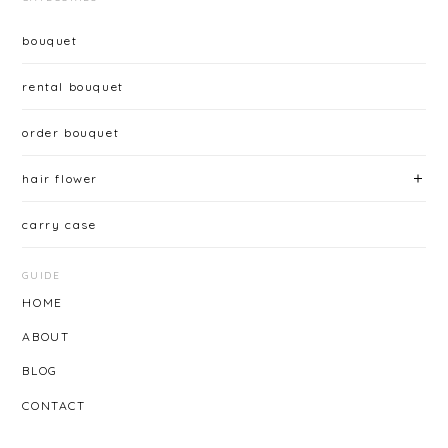
bouquet
rental bouquet
order bouquet
hair flower
carry case
GUIDE
HOME
ABOUT
BLOG
CONTACT