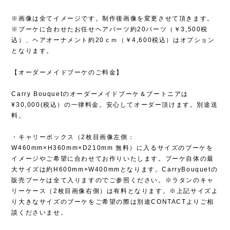
※画像は全てイメージです。制作後画像を変更させて頂きます。
※ブーケに合わせたお任せヘアパーツ約20パーツ（￥3,500税
込）、ヘアオーナメント約20ｃｍ（￥4,600税込）はオプション
となります。
【オーダーメイドブーケのご料金】
Carry Bouquetのオーダーメイドブーケ＆ブートニアは
¥30,000(税込）の一律料金。安心してオーダー頂けます。別途送
料。
・キャリーボックス（2枚目画像左側：
W460mm×H360mm×D210mm 無料）に入るサイズのブーケを
イメージやご希望に合わせてお作りいたします。ブーケ自体の最
大サイズは約H600mm×W400mmとなります。CarryBouquetの
販売ブーケは全て入りますのでご参照ください。※ラタンのキャ
リーケース（2枚目画像右側）は有料となります。※上記サイズよ
り大きなサイズのブーケをご希望の際は別途CONTACTよりご相
談くださいませ。