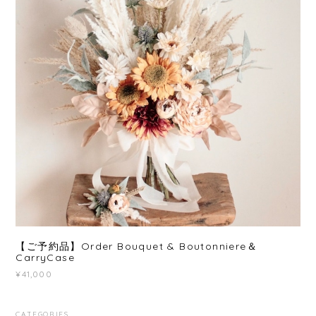
【ご予約品】Order Bouquet & Boutonniere＆
CarryCase
¥41,000
CATEGORIES