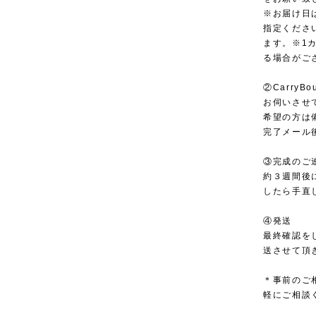
※お届け日
指定くださ
ます。※1
る場合がご
②Carry
お伺いさせて
希望の方は
完了メール
③完成のご
約３週間後
したら手直
④発送
最終確認を
送させて頂
＊事前のご
軽にご相談