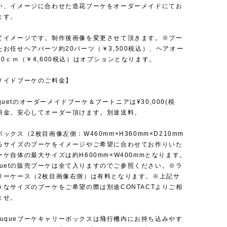
い、イメージに合わせた造花ブーケをオーダーメイドにてお
ます。
てイメージです。制作後画像を変更させて頂きます。※ブー
たお任せヘアパーツ約20パーツ（￥3,500税込）、ヘアオー
0ｃｍ（￥4,600税込）はオプションとなります。
メイドブーケのご料金】
ouquetのオーダーメイドブーケ＆ブートニアは¥30,000(税
料金。安心してオーダー頂けます。別途送料。
ックス（2枚目画像左側：W460mm×H360mm×D210mm
るサイズのブーケをイメージやご希望に合わせてお作りいた
ケ自体の最大サイズは約H600mm×W400mmとなります。
ouquetの販売ブーケは全て入りますのでご参照ください。※ラ
リーケース（2枚目画像右側）は有料となります。※上記サ
きなサイズのブーケをご希望の際は別途CONTACTよりご相
ませ。
 Bouqueブーケキャリーボックスは飛行機内にお持ち込みやす