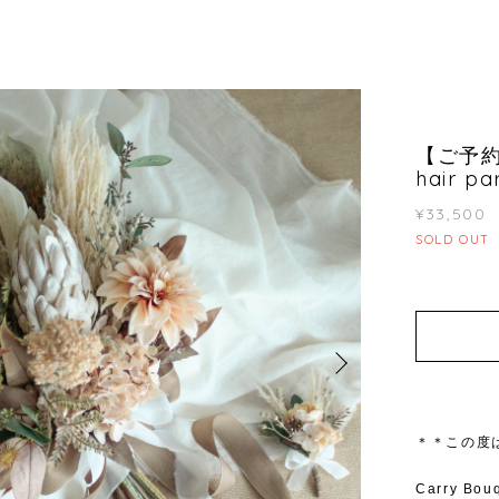
【ご予約品】
hair pa
¥33,500
SOLD OUT
＊＊この度
Carry B