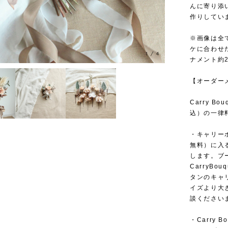
んに寄り添
作りしてい
※画像は全
ケに合わせ
1
/
4
ナメント約2
【オーダー
Carry B
込）の一律
・キャリーボ
無料）に入
します。ブー
CarryB
タンのキャ
イズより大
談ください
・Carry