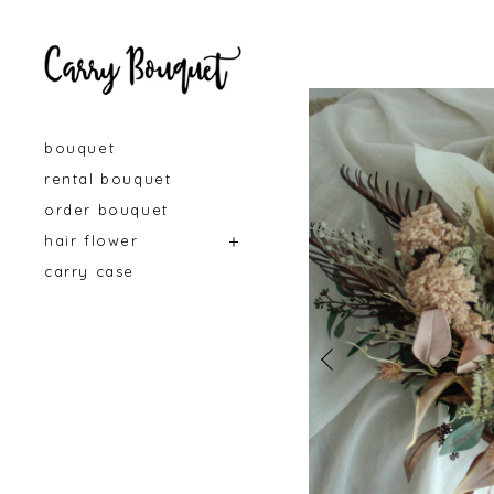
bouquet
rental bouquet
order bouquet
hair flower
carry case