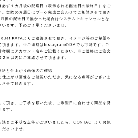
は必ず１カ月後の配送日（表示される配送日の最終日）をご
い。実際のお届日はブーケ完成に合わせてご相談させて頂き
カ月後の配送日で無かった場合はシステム上キャンセルとな
ざいます。予めご了承くださいませ。
Bouquet KAYAよりご連絡させて頂き、イメージ等のご希望を
頂きます。※ご連絡はInstagramのDMでも可能です。ご
備考欄にアカウント名をご記載ください。※ご連絡はご注文
後２日以内にご連絡させて頂きます。
連絡と仕上がり画像のご確認
に仕上がり画像をご確認いただき、気になる点等がございま
しさせて頂きます。
して頂き、ご了承を頂いた後、ご希望日に合わせて商品を発
きます。
相談＆ご不明な点等がございましたら、CONTACTよりお気
くださいませ。