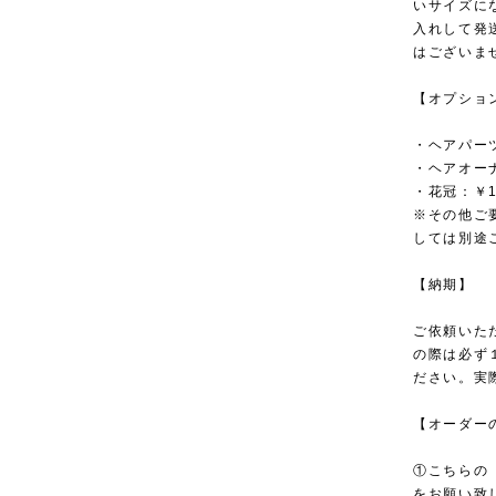
いサイズに
入れして発
はございま
【オプショ
・ヘアパーツ
・ヘアオーナ
・花冠：￥1
※その他ご
しては別途
【納期】
ご依頼いた
の際は必ず
ださい。実
【オーダー
①こちらの「O
をお願い致