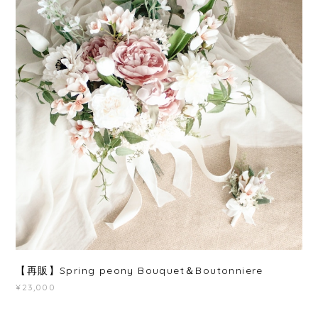
【再販】Spring peony Bouquet＆Boutonniere
¥23,000