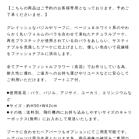
【こちらの商品はご予約のお客様専用となっております。予めご
了承くださいませ。】
グレイッシュなバジルやリーフに、ベージュ＆ホワイト系のやわ
らかく丸いフォルムのバラを合わせて束ねたナチュラルブーケ。
再生プラスチックが使用されている白バラをあしらい、サスティ
ナブルを意識したブーケに仕上げました。優しい色合いで花嫁様
をファッショナブルに演出します。
全てアーティフィシャルフラワー（造花）でお作りしている為、
耐久性に優れ、ご遠方へのお持ち運びやリユースなどに安心して
ご利用いただけます。 ブートニア付。
■使用造花：バラ、バジル、アジサイ、ユーカリ、エリンジウムな
ど
■サイズ：約H50×W42cm
■その他：送料別。飛行機内にお持ち込みしやすいサイズのキャリ
ーボックス(無料）にお入れして発送いたします。
ブーケに合わせたヘアパーツもオプションにてご用意可能です。
ヘアパーツは受注生産となります為、商品画像の確認をご希望の