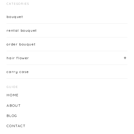
CATEGORIES
bouquet
rental bouquet
order bouquet
hair flower
carry case
GUIDE
HOME
ABOUT
BLOG
CONTACT