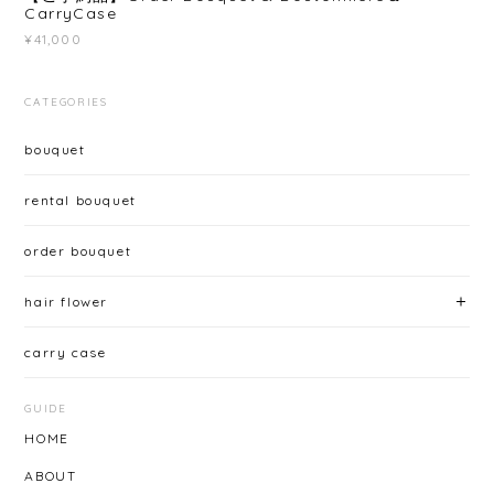
CarryCase
¥41,000
CATEGORIES
bouquet
rental bouquet
order bouquet
hair flower
carry case
GUIDE
HOME
ABOUT