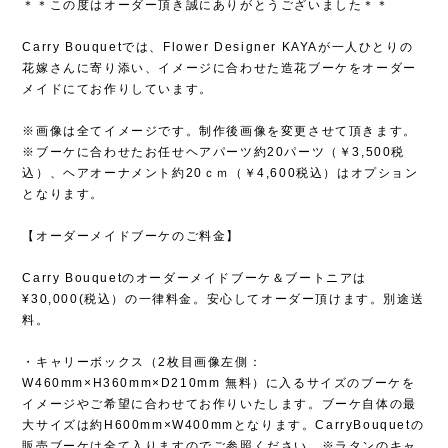
＊＊この度はオーダー頂き誠にありがとうございました＊＊
Carry Bouquetでは、Flower Designer KAYAが一人ひとりの
花嫁さんに寄り添い、イメージに合わせた造花ブーケをオーダー
メイドにてお作りしています。
※画像は全てイメージです。制作後画像を変更させて頂きます。
※ブーケに合わせたお任せヘアパーツ約20パーツ（￥3,500税
込）、ヘアオーナメント約20ｃｍ（￥4,600税込）はオプション
となります。
【オーダーメイドブーケのご料金】
Carry Bouquetのオーダーメイドブーケ＆ブートニアは
¥30,000(税込）の一律料金。安心してオーダー頂けます。別途送
料。
・キャリーボックス（2枚目画像左側：
W460mm×H360mm×D210mm 無料）に入るサイズのブーケを
イメージやご希望に合わせてお作りいたします。ブーケ自体の最
大サイズは約H600mm×W400mmとなります。CarryBouquetの
販売ブーケは全て入りますのでご参照ください。※ラタンのキャ