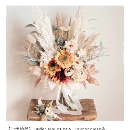
【ご予約品】Order Bouquet & Boutonniere＆