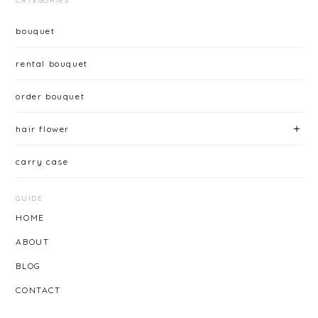
CATEGORIES
bouquet
rental bouquet
order bouquet
hair flower
carry case
GUIDE
HOME
ABOUT
BLOG
CONTACT